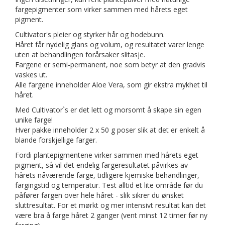
fargepigmenter som virker sammen med hårets eget
pigment.
Cultivator's pleier og styrker hår og hodebunn.
Håret får nydelig glans og volum, og resultatet varer lenge
uten at behandlingen forårsaker slitasje.
Fargene er semi-permanent, noe som betyr at den gradvis
vaskes ut.
Alle fargene inneholder Aloe Vera, som gir ekstra mykhet til
håret.
Med Cultivator`s er det lett og morsomt å skape sin egen
unike farge!
Hver pakke inneholder 2 x 50 g poser slik at det er enkelt å
blande forskjellige farger.
Fordi plantepigmentene virker sammen med hårets eget
pigment, så vil det endelig fargeresultatet påvirkes av
hårets nåværende farge, tidligere kjemiske behandlinger,
fargingstid og temperatur. Test alltid et lite område før du
påfører fargen over hele håret - slik sikrer du ønsket
sluttresultat. For et mørkt og mer intensivt resultat kan det
være bra å farge håret 2 ganger (vent minst 12 timer før ny