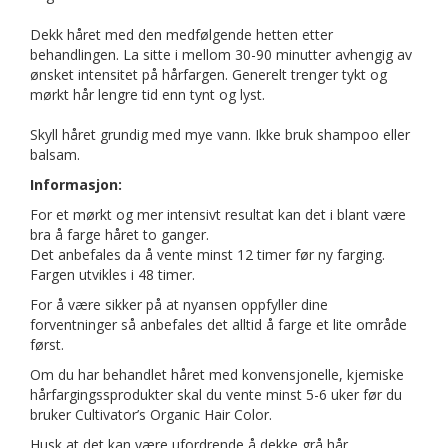
Dekk håret med den medfølgende hetten etter
behandlingen. La sitte i mellom 30-90 minutter avhengig av
ønsket intensitet på hårfargen. Generelt trenger tykt og
mørkt hår lengre tid enn tynt og lyst.
Skyll håret grundig med mye vann. Ikke bruk shampoo eller
balsam.
Informasjon:
For et mørkt og mer intensivt resultat kan det i blant være
bra å farge håret to ganger.
Det anbefales da å vente minst 12 timer før ny farging.
Fargen utvikles i 48 timer.
For å være sikker på at nyansen oppfyller dine
forventninger så anbefales det alltid å farge et lite område
først.
Om du har behandlet håret med konvensjonelle, kjemiske
hårfargingssprodukter skal du vente minst 5-6 uker før du
bruker Cultivator’s Organic Hair Color.
Husk at det kan være ufordrende å dekke grå hår.