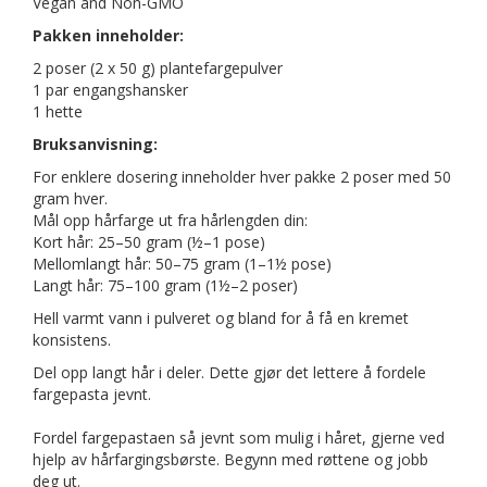
Vegan and Non-GMO
Pakken inneholder:
2 poser (2 x 50 g) plantefargepulver
1 par engangshansker
1 hette
Bruksanvisning:
For enklere dosering inneholder hver pakke 2 poser med 50
gram hver.
Mål opp hårfarge ut fra hårlengden din:
Kort hår: 25–50 gram (½–1 pose)
Mellomlangt hår: 50–75 gram (1–1½ pose)
Langt hår: 75–100 gram (1½–2 poser)
Hell varmt vann i pulveret og bland for å få en kremet
konsistens.
Del opp langt hår i deler. Dette gjør det lettere å fordele
fargepasta jevnt.
Fordel fargepastaen så jevnt som mulig i håret, gjerne ved
hjelp av hårfargingsbørste. Begynn med røttene og jobb
deg ut.