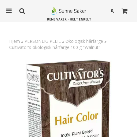
0,-
RENE VARER - HELT ENKELT
Hjem
»
PERSONLIG PLEIE
»
Økologisk hårfarge
»
Cultivator's økologisk hårfarge 100 g "Walnut"
Nullstill
Trykk ENTER for å søke