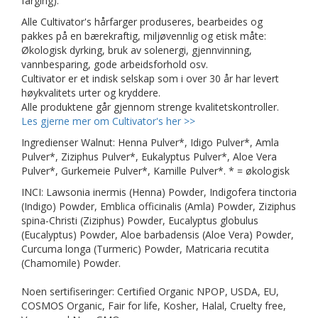
farging).
Alle Cultivator's hårfarger produseres, bearbeides og
pakkes på en bærekraftig, miljøvennlig og etisk måte:
Økologisk dyrking, bruk av solenergi, gjennvinning,
vannbesparing, gode arbeidsforhold osv.
Cultivator er et indisk selskap som i over 30 år har levert
høykvalitets urter og kryddere.
Alle produktene går gjennom strenge kvalitetskontroller.
Les gjerne mer om Cultivator's her >>
Ingredienser Walnut: Henna Pulver*, Idigo Pulver*, Amla
Pulver*, Ziziphus Pulver*, Eukalyptus Pulver*, Aloe Vera
Pulver*, Gurkemeie Pulver*, Kamille Pulver*. * = økologisk
INCI: Lawsonia inermis (Henna) Powder, Indigofera tinctoria
(Indigo) Powder, Emblica officinalis (Amla) Powder, Ziziphus
spina-Christi (Ziziphus) Powder, Eucalyptus globulus
(Eucalyptus) Powder, Aloe barbadensis (Aloe Vera) Powder,
Curcuma longa (Turmeric) Powder, Matricaria recutita
(Chamomile) Powder.
Noen sertifiseringer: Certified Organic NPOP, USDA, EU,
COSMOS Organic, Fair for life, Kosher, Halal, Cruelty free,