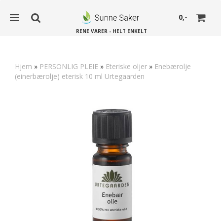
0,-
RENE VARER - HELT ENKELT
Hjem
»
PERSONLIG PLEIE
»
Eteriske oljer
»
Enebærolje
(einerbærolje) eterisk 10 ml Urtegaarden
Nullstill
Trykk ENTER for å søke