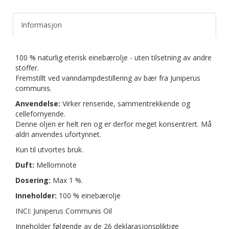
Informasjon
100 % naturlig eterisk einebærolje - uten tilsetning av andre
stoffer.
Fremstillt ved vanndampdestillering av bær fra Juniperus
communis.
Anvendelse:
Virker rensende, sammentrekkende og
cellefornyende.
Denne oljen er helt ren og er derfor meget konsentrert. Må
aldri anvendes ufortynnet.
Kun til utvortes bruk.
Duft:
Mellomnote
Dosering:
Max 1 %.
Inneholder:
100 % einebærolje
INCI: Juniperus Communis Oil
Inneholder følgende av de 26 deklarasjonspliktige