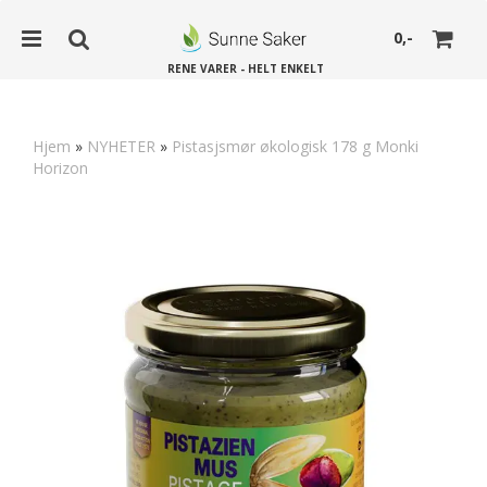
0,-
RENE VARER - HELT ENKELT
Hjem
»
NYHETER
»
Pistasjsmør økologisk 178 g Monki
Horizon
Nullstill
Trykk ENTER for å søke