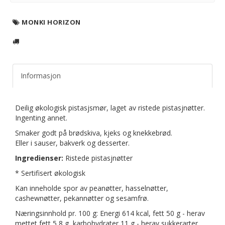
MONKI HORIZON
Informasjon
Deilig økologisk pistasjsmør, laget av ristede pistasjnøtter.
Ingenting annet.
Smaker godt på brødskiva, kjeks og knekkebrød.
Eller i sauser, bakverk og desserter.
Ingredienser:
Ristede pistasjnøtter
* Sertifisert økologisk
Kan inneholde spor av peanøtter, hasselnøtter,
cashewnøtter, pekannøtter og sesamfrø.
Næringsinnhold pr. 100 g: Energi 614 kcal, fett 50 g - herav
mettet fett 5,8 g, karbohydrater 11 g - herav sukkerarter