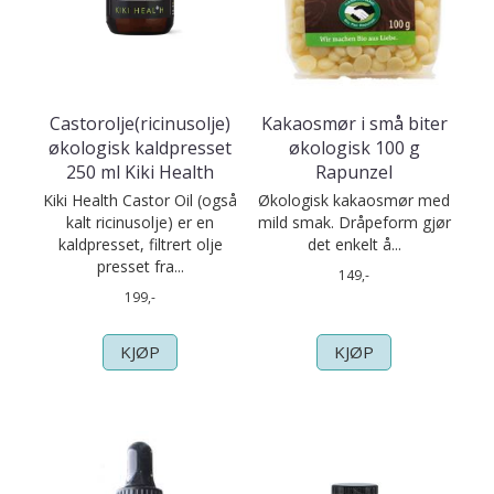
Castorolje(ricinusolje)
Kakaosmør i små biter
økologisk kaldpresset
økologisk 100 g
250 ml Kiki Health
Rapunzel
Kiki Health Castor Oil (også
Økologisk kakaosmør med
kalt ricinusolje) er en
mild smak. Dråpeform gjør
kaldpresset, filtrert olje
det enkelt å...
presset fra...
149,-
199,-
KJØP
KJØP