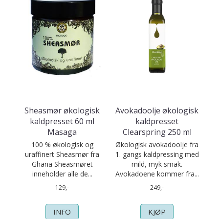
Sheasmør økologisk
Avokadoolje økologisk
kaldpresset 60 ml
kaldpresset
Masaga
Clearspring 250 ml
100 % økologisk og
Økologisk avokadoolje fra
uraffinert Sheasmør fra
1. gangs kaldpressing med
Ghana Sheasmøret
mild, myk smak.
inneholder alle de...
Avokadoene kommer fra...
129,-
249,-
INFO
KJØP