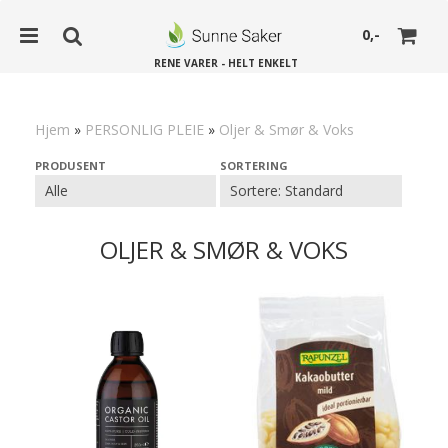
0,-
RENE VARER - HELT ENKELT
Hjem
»
PERSONLIG PLEIE
»
Oljer & Smør & Voks
Nullstill
PRODUSENT
SORTERING
Trykk ENTER for å søke
OLJER & SMØR & VOKS