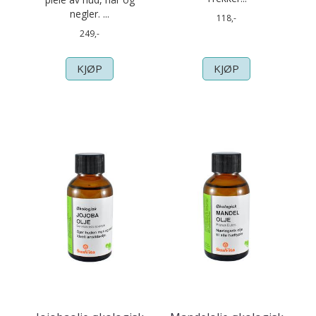
negler. ...
118,-
249,-
KJØP
KJØP