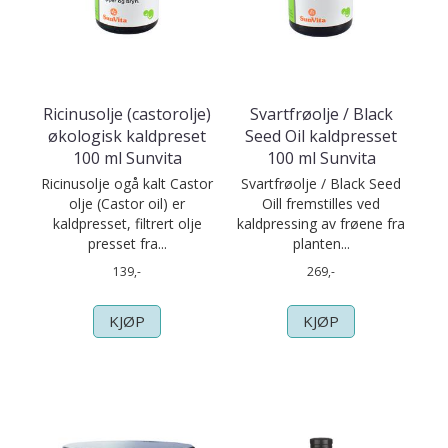
Ricinusolje (castorolje)
Svartfrøolje / Black
økologisk kaldpreset
Seed Oil kaldpresset
100 ml Sunvita
100 ml Sunvita
Ricinusolje ogå kalt Castor
Svartfrøolje / Black Seed
olje (Castor oil) er
Oill fremstilles ved
kaldpresset, filtrert olje
kaldpressing av frøene fra
presset fra...
planten...
139,-
269,-
KJØP
KJØP