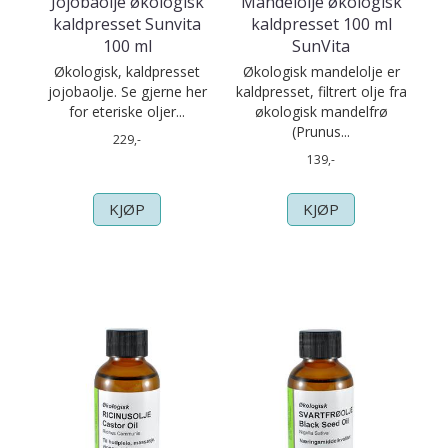
Jojobaolje økologisk
Mandelolje økologisk
kaldpresset Sunvita
kaldpresset 100 ml
100 ml
SunVita
Økologisk, kaldpresset
Økologisk mandelolje er
jojobaolje. Se gjerne her
kaldpresset, filtrert olje fra
for eteriske oljer...
økologisk mandelfrø
(Prunus...
229,-
139,-
KJØP
KJØP