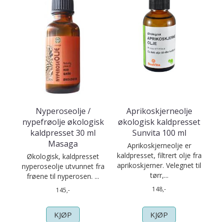
Nyperoseolje /
Aprikoskjerneolje
nypefrøolje økologisk
økologisk kaldpresset
kaldpresset 30 ml
Sunvita 100 ml
Masaga
Aprikoskjerneolje er
kaldpresset, filtrert olje fra
Økologisk, kaldpresset
aprikoskjerner. Velegnet til
nyperoseolje utvunnet fra
tørr,...
frøene til nyperosen. ...
148,-
145,-
KJØP
KJØP