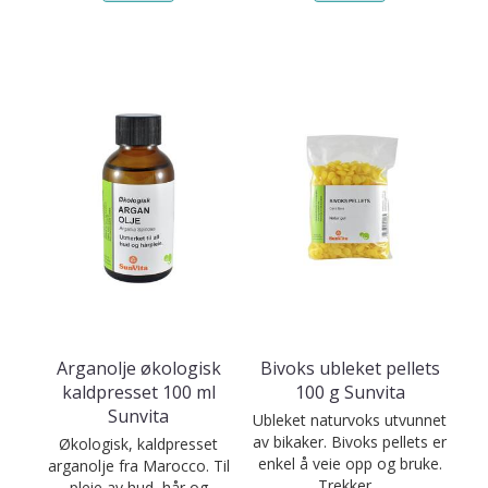
Arganolje økologisk
Bivoks ubleket pellets
kaldpresset 100 ml
100 g Sunvita
Sunvita
Ubleket naturvoks utvunnet
av bikaker. Bivoks pellets er
Økologisk, kaldpresset
enkel å veie opp og bruke.
arganolje fra Marocco. Til
Trekker...
pleie av hud, hår og