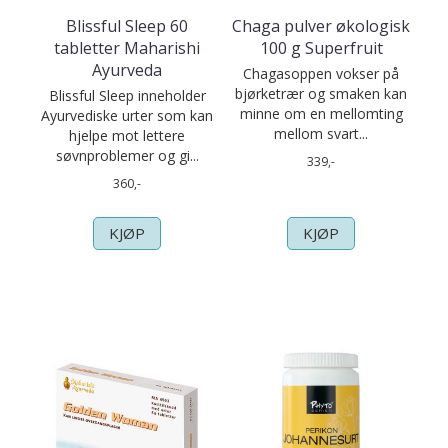
Blissful Sleep 60
Chaga pulver økologisk
tabletter Maharishi
100 g Superfruit
Ayurveda
Chagasoppen vokser på
bjørketrær og smaken kan
Blissful Sleep inneholder
minne om en mellomting
Ayurvediske urter som kan
mellom svart...
hjelpe mot lettere
søvnproblemer og gi...
339,-
360,-
KJØP
KJØP