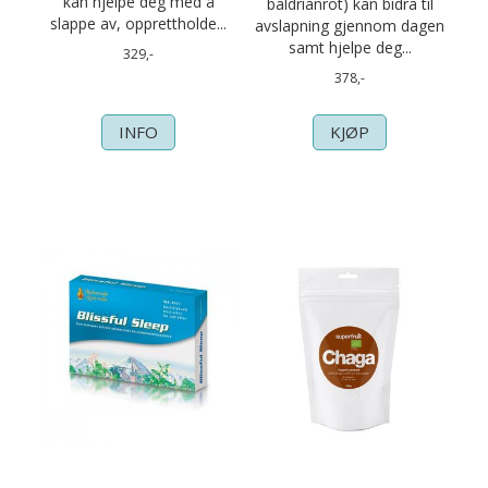
kan hjelpe deg med å
baldrianrot) kan bidra til
slappe av, opprettholde...
avslapning gjennom dagen
samt hjelpe deg...
329,-
378,-
INFO
KJØP