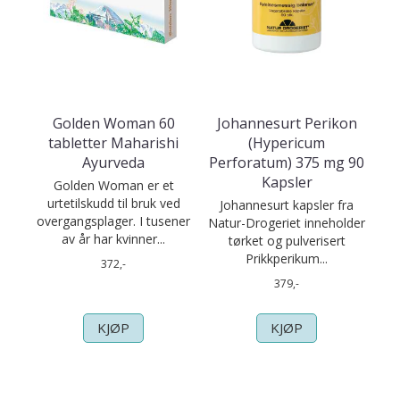
Golden Woman 60
Johannesurt Perikon
tabletter Maharishi
(Hypericum
Ayurveda
Perforatum) 375 mg 90
Kapsler
Golden Woman er et
urtetilskudd til bruk ved
Johannesurt kapsler fra
overgangsplager. I tusener
Natur-Drogeriet inneholder
av år har kvinner...
tørket og pulverisert
Prikkperikum...
372,-
379,-
KJØP
KJØP