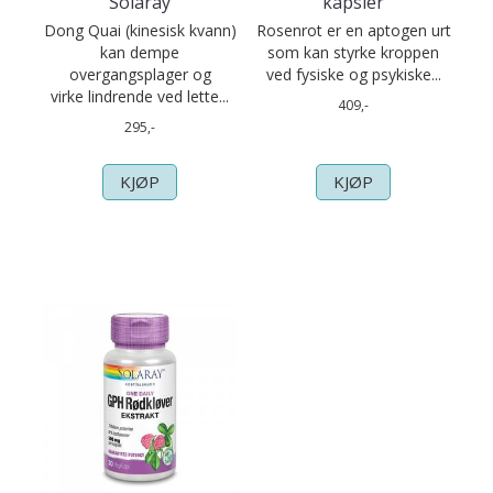
Solaray
kapsler
Dong Quai (kinesisk kvann)
Rosenrot er en aptogen urt
kan dempe
som kan styrke kroppen
overgangsplager og
ved fysiske og psykiske...
virke lindrende ved lette...
409,-
295,-
KJØP
KJØP