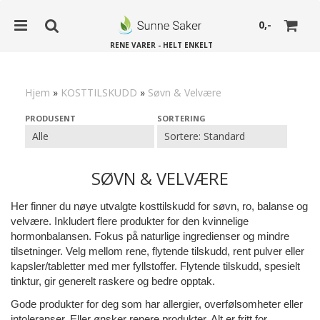
0,-
RENE VARER - HELT ENKELT
Hjem
»
KOSTTILSKUDD
»
Søvn & Velvære
Nullstill
PRODUSENT
SORTERING
Trykk ENTER for å søke
SØVN & VELVÆRE
Her finner du nøye utvalgte kosttilskudd for søvn, ro, balanse og
velvære. Inkludert flere produkter for den kvinnelige
hormonbalansen. Fokus på naturlige ingredienser og mindre
tilsetninger. Velg mellom rene, flytende tilskudd, rent pulver eller
kapsler/tabletter med mer fyllstoffer. Flytende tilskudd, spesielt
tinktur, gir generelt raskere og bedre opptak.
Gode produkter for deg som har allergier, overfølsomheter eller
intoleranser. Eller ønsker renere produkter.
Alt er fritt for