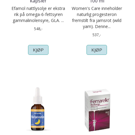
kapsler
100 ml
Efamol nattlysolje er ekstra
Women's Care inneholder
rik på omega-6-fettsyren
naturlig progesteron
gammalinolensyre, GLA. ...
fremstilt fra jamsrot (wild
yam). Denne...
548,-
537,-
KJØP
KJØP