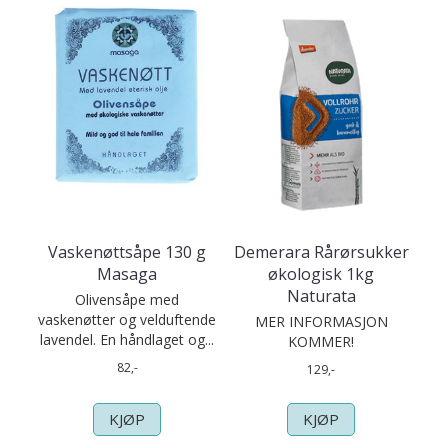
Vaskenøttsåpe 130 g
Demerara Rårørsukker
Masaga
økologisk 1kg
Naturata
Olivensåpe med
vaskenøtter og velduftende
MER INFORMASJON
lavendel. En håndlaget og...
KOMMER!
82,-
129,-
KJØP
KJØP