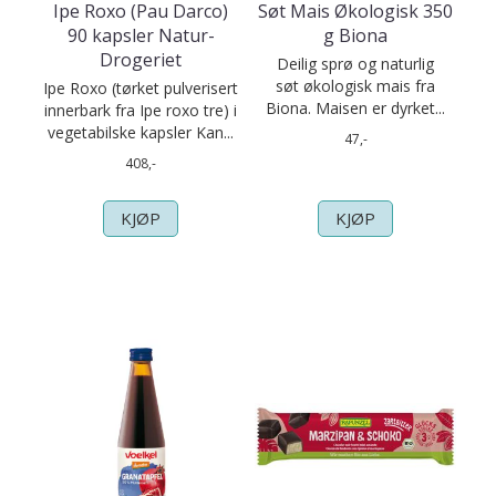
Ipe Roxo (Pau Darco)
Søt Mais Økologisk 350
90 kapsler Natur-
g Biona
Drogeriet
Deilig sprø og naturlig
søt økologisk mais fra
Ipe Roxo (tørket pulverisert
Biona. Maisen er dyrket...
innerbark fra Ipe roxo tre) i
vegetabilske kapsler Kan...
47,-
408,-
KJØP
KJØP