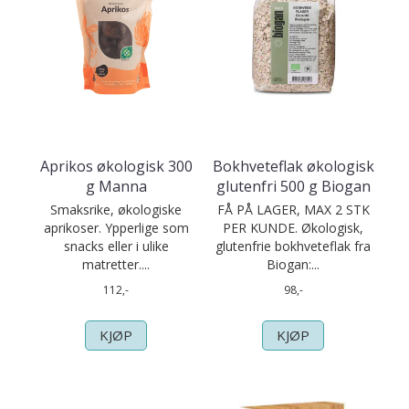
Aprikos økologisk 300
Bokhveteflak økologisk
g Manna
glutenfri 500 g Biogan
Smaksrike, økologiske
FÅ PÅ LAGER, MAX 2 STK
aprikoser. Ypperlige som
PER KUNDE. Økologisk,
snacks eller i ulike
glutenfrie bokhveteflak fra
matretter....
Biogan:...
112,-
98,-
KJØP
KJØP