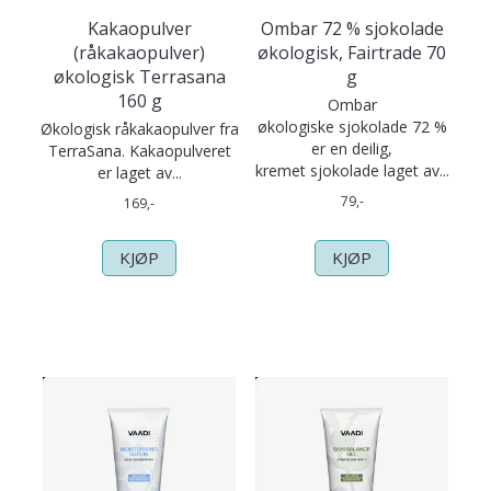
Kakaopulver
Ombar 72 % sjokolade
(råkakaopulver)
økologisk, Fairtrade 70
økologisk Terrasana
g
160 g
Ombar
økologiske sjokolade 72 %
​Økologisk råkakaopulver fra
er en deilig,
TerraSana. Kakaopulveret
kremet sjokolade laget av...
er laget av...
79,-
169,-
KJØP
KJØP