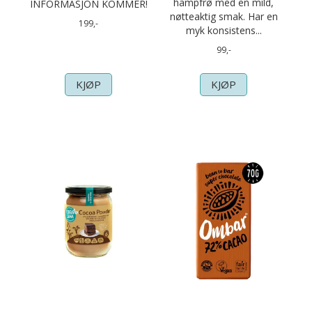
hampfrø med en mild,
INFORMASJON KOMMER!
nøtteaktig smak. Har en
199,-
myk konsistens...
99,-
KJØP
KJØP