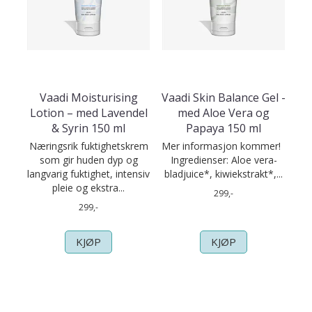
Vaadi Moisturising
Vaadi Skin Balance Gel -
Lotion – med Lavendel
med Aloe Vera og
& Syrin 150 ml
Papaya 150 ml
Næringsrik fuktighetskrem
Mer informasjon kommer!
som gir huden dyp og
Ingredienser: Aloe vera-
langvarig fuktighet, intensiv
bladjuice*, kiwiekstrakt*,...
pleie og ekstra...
299,-
299,-
KJØP
KJØP