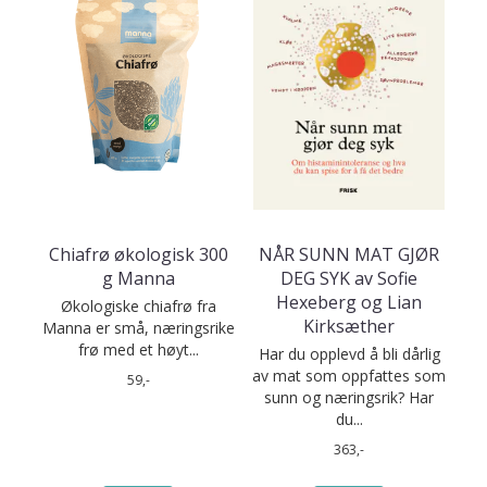
Chiafrø økologisk 300
NÅR SUNN MAT GJØR
g Manna
DEG SYK av Sofie
Hexeberg og Lian
Økologiske chiafrø fra
Kirksæther
Manna er små, næringsrike
frø med et høyt...
Har du opplevd å bli dårlig
av mat som oppfattes som
59,-
sunn og næringsrik? Har
du...
363,-