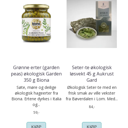
Grønne erter (garden
Seter-te økologisk
peas) økologisk Garden
løsvekt 45 g Aukrust
350 g Biona
Gard
Søte, møre og deilige
Økologisk Seter-te med en
økologisk hageerter fra
frisk smak av ville vekster
Biona. Ertene dyrkes i Italia
fra Bøverdalen i Lom. Med...
og...
84,-
59,-
KJØP
KJØP