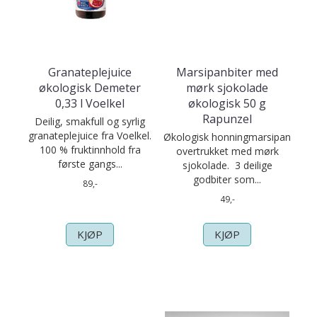
Granateplejuice
Marsipanbiter med
økologisk Demeter
mørk sjokolade
0,33 l Voelkel
økologisk 50 g
Rapunzel
Deilig, smakfull og syrlig
granateplejuice fra Voelkel.
Økologisk honningmarsipan
100 % fruktinnhold fra
overtrukket med mørk
første gangs...
sjokolade. 3 deilige
godbiter som...
89,-
49,-
KJØP
KJØP