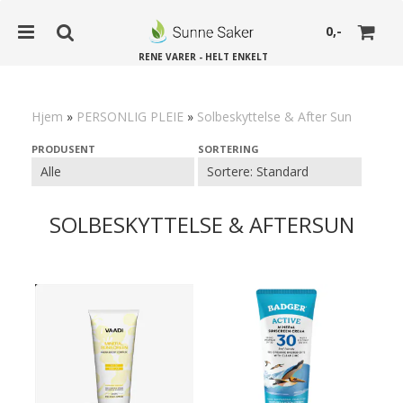
0,-
RENE VARER - HELT ENKELT
Hjem
»
PERSONLIG PLEIE
»
Solbeskyttelse & After Sun
Nullstill
PRODUSENT
SORTERING
Trykk ENTER for å søke
SOLBESKYTTELSE & AFTERSUN