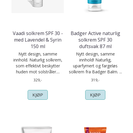
Vaadi solkrem SPF 30 -
Badger Active naturlig
med Lavendel & Syrin
solkrem SPF 30
150 ml
duftsvak 87 ml
Nytt design, samme
Nytt design, samme
innhold. Naturlig solkrem,
innhold! Naturlig,
som effektivt beskytter
uparfymert og fargeløs
huden mot solstråler....
solkrem fra Badger Balm. ...
329,-
319,-
KJØP
KJØP