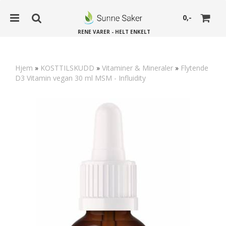
0,-
RENE VARER - HELT ENKELT
Hjem
»
KOSTTILSKUDD
»
Vitaminer & Mineraler
»
Flytende
D3 Vitamin vegan 30 ml MSM - Influidity
Nullstill
Trykk ENTER for å søke