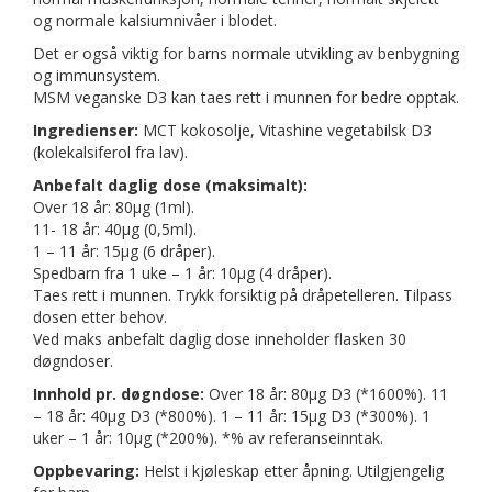
og normale kalsiumnivåer i blodet.
Det er også viktig for barns normale utvikling av benbygning
og immunsystem.
MSM veganske D3 kan taes rett i munnen for bedre opptak.
Ingredienser:
MCT kokosolje, Vitashine vegetabilsk D3
(kolekalsiferol fra lav).
Anbefalt daglig dose (maksimalt):
Over 18 år: 80µg (1ml).
11- 18 år: 40µg (0,5ml).
1 – 11 år: 15μg (6 dråper).
Spedbarn fra 1 uke – 1 år: 10μg (4 dråper).
Taes rett i munnen. Trykk forsiktig på dråpetelleren. Tilpass
dosen etter behov.
Ved maks anbefalt daglig dose inneholder flasken 30
døgndoser.
Innhold pr. døgndose:
Over 18 år: 80µg D3 (*1600%). 11
– 18 år: 40µg D3 (*800%). 1 – 11 år: 15μg D3 (*300%). 1
uker – 1 år: 10μg (*200%). *% av referanseinntak.
Oppbevaring:
Helst i kjøleskap etter åpning. Utilgjengelig