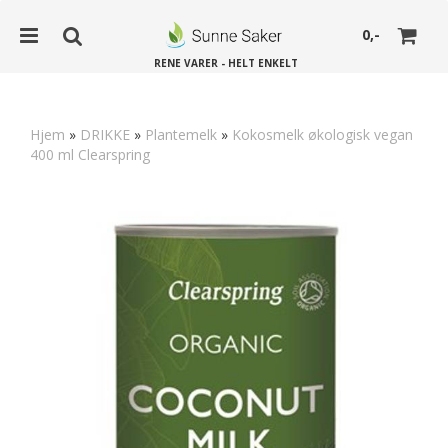
0,-
RENE VARER - HELT ENKELT
Hjem
»
DRIKKE
»
Plantemelk
»
Kokosmelk økologisk vegan
400 ml Clearspring
Nullstill
Trykk ENTER for å søke