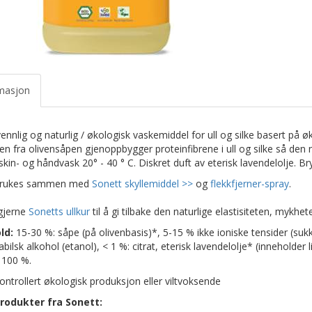
masjon
vennlig og naturlig / økologisk vaskemiddel for ull og silke basert p
en fra olivensåpen gjenoppbygger proteinfibrene i ull og silke så den
skin- og håndvask 20° - 40 ° C. Diskret duft av eterisk lavendelolje. Br
brukes sammen med
Sonett skyllemiddel >>
og
flekkfjerner-spray
.
gjerne
Sonetts ullkur
til å gi tilbake den naturlige elastisiteten, mykhe
ld:
15-30 %: såpe (på olivenbasis)*, 5-15 % ikke ioniske tensider (suk
bilsk alkohol (etanol), < 1 %: citrat, eterisk lavendelolje* (inneholder l
 100 %.
ontrollert økologisk produksjon eller viltvoksende
rodukter fra Sonett: