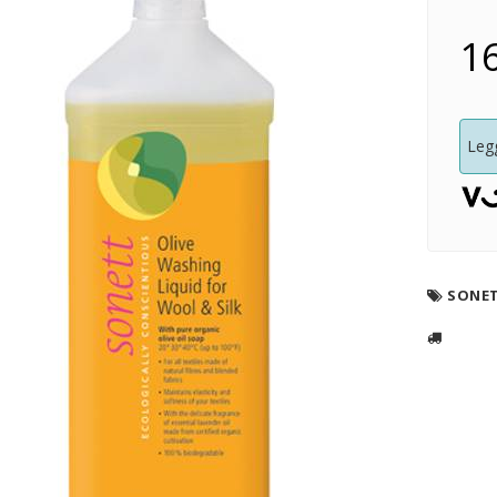
16
Legg
SONE