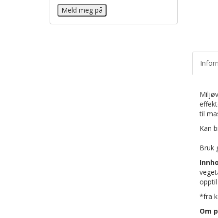
Infor
Miljø
effekt
til ma
Kan 
Bruk 
Innho
vegeta
opptil
*fra k
Om p