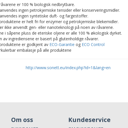
 råvarene er 100 % biologisk nedbrytbare.
 anvendes ingen petrokjemiske tensider eller konserveringsmidler.
 anvendes ingen syntetiske duft- og fargestoffer.
e produktene er helt fri for enzymer og petrokjemiske blekemidler.
 er ikke anvendt gen- eller nanoteknologi på noen av råvarene.
ne i såpene pluss de eteriske oljene er alle 100 % økologisk dyrket.
en av ingrediensene er basert på glutenholdige råvarer.
e produktene er godkjent av
ECO-Garantie
og
ECO Control
irkulerbar embalasje på alle produktene
http://www.sonett.eu/index.php?id=1&lang=en
Om oss
Kundeservice