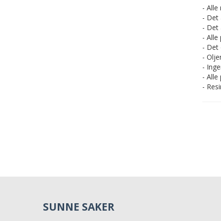
- Alle
- Det
- Det
- All
- Det
- Olje
- Ing
- All
- Res
SUNNE SAKER