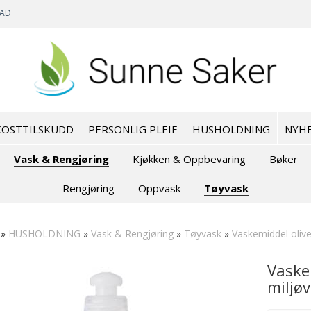
TAD
KOSTTILSKUDD
PERSONLIG PLEIE
HUSHOLDNING
NYH
Vask & Rengjøring
Kjøkken & Oppbevaring
Bøker
Rengjøring
Oppvask
Tøyvask
»
HUSHOLDNING
»
Vask & Rengjøring
»
Tøyvask
»
Vaskemiddel oliven
Vaskem
miljøv