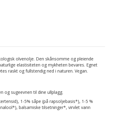
å økologisk olvenolje. Den skånsomme og pleiende
 naturlige elastisiteten og mykheten bevares. Egnet
ytes raskt og fullstendig ned i naturen. Vegan.
ten og sugeevnen til dine ullplagg.
kertensid), 1-5% såpe (på rapsoljebasis*), 1-5 %
inalool*), balsamiske tilsetninger*, virvlet vann