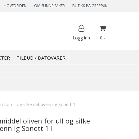
HOVEDSIDEN
OM SUNNE SAKER
BUTIKK PÅ GRESSVIK
Logg inn
0,-
ETER
TILBUD / DATOVARER
Nullstill
Trykk ENTER for å søke
 for ull og silke miljøvennlig Sonett 1 l
iddel oliven for ull og silke
ennlig Sonett 1 l