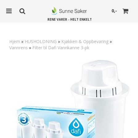
0,-
RENE VARER - HELT ENKELT
Hjem
»
HUSHOLDNING
»
Kjøkken & Oppbevaring
»
Vannrens
»
Filter til Dafi Vannkanne 3-pk
Nullstill
Trykk ENTER for å søke