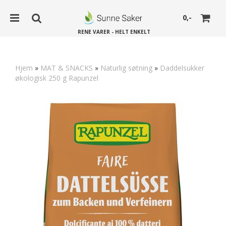
0,-
RENE VARER - HELT ENKELT
Hjem
»
MAT & SNACKS
»
Naturlig søtning
»
Daddelsukker
økologisk 250 g Rapunzel
Nullstill
Trykk ENTER for å søke