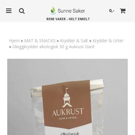
0,-
RENE VARER - HELT ENKELT
Hjem
»
MAT & SNACKS
»
Krydder & Salt
»
Krydder & Urter
»
Gløggkrydder økologisk 30 g Aukrust Gard
Nullstill
Trykk ENTER for å søke