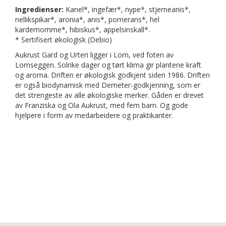
Ingredienser:
Kanel*, ingefær*, nype*, stjerneanis*,
nellikspikar*, aronia*, anis*, pomerans*, hel
kardemomme*, hibiskus*, appelsinskall*.
* Sertifisert økologisk (Debio)
Aukrust Gard og Urteri ligger i Lom, ved foten av
Lomseggen. Solrike dager og tørt klima gir plantene kraft
og aroma. Driften er økologisk godkjent siden 1986. Driften
er også biodynamisk med Demeter-godkjenning, som er
det strengeste av alle økologiske merker. Gåden er drevet
av Franziska og Ola Aukrust, med fem barn. Og gode
hjelpere i form av medarbeidere og praktikanter.