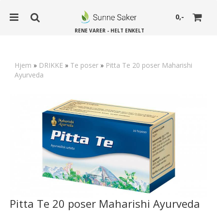
0,-
RENE VARER - HELT ENKELT
Hjem
»
DRIKKE
»
Te poser
»
Pitta Te 20 poser Maharishi
Ayurveda
Nullstill
Trykk ENTER for å søke
Pitta Te 20 poser Maharishi Ayurveda