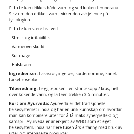
Pitta te kan drikkes både varm og ved lunken temperatur.
Selv om den drikkes varm, virker den avkjølende på
fysiologien.
Pitta te kan være bra ved:
- Stress og irritabilitet
- Varmeoverskudd
- Sur mage
- Halsbrann
Ingredienser:
Lakrisrot, ingefær, kardemomme, kanel,
tørket roseblad.
Tilberedning:
Legg teposen i en stor tekopp / krus, hell
over kokende vann, og la teen trekke i 3-5 minutter.
Kort om Ayurveda:
Ayurveda er det tradisjonelle
helsesystemet i India og har en unik kunnskap om hvordan
man kan kombinere urter for å få maks synergieffekt og
samspill. Ayurveda er anerkjent av WHO som et eget
helsesystem. India har flere tusen års erfaring med bruk av
urter og urtebaserte produkter.