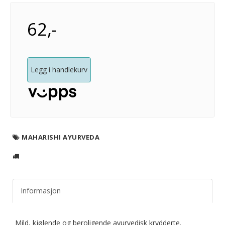
62,-
Legg i handlekurv
MAHARISHI AYURVEDA
Informasjon
Mild, kjølende og beroligende ayurvedisk krydderte.