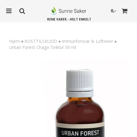
0,-
RENE VARER - HELT ENKELT
Hjem
»
KOSTTILSKUDD
»
Immunforsvar & Luftveier
»
Urban Forest Chaga Tinktur 50 ml
Nullstill
Trykk ENTER for å søke