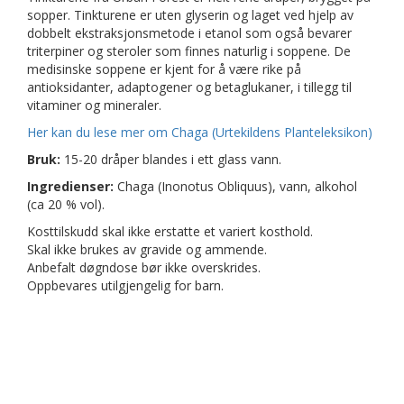
sopper. Tinkturene er uten glyserin og laget ved hjelp av
dobbelt ekstraksjonsmetode i etanol som også bevarer
triterpiner og steroler som finnes naturlig i soppene. De
medisinske soppene er kjent for å være rike på
antioksidanter, adaptogener og betaglukaner, i tillegg til
vitaminer og mineraler.
Her kan du lese mer om Chaga (Urtekildens Planteleksikon)
Bruk:
15-20 dråper blandes i ett glass vann.
Ingredienser:
Chaga (Inonotus Obliquus), vann, alkohol
(ca 20 % vol).
Kosttilskudd skal ikke erstatte et variert kosthold.
Skal ikke brukes av gravide og ammende.
Anbefalt døgndose bør ikke overskrides.
Oppbevares utilgjengelig for barn.